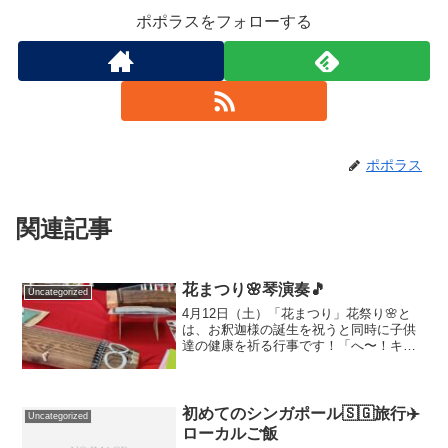
ポポラスをフォローする
ポポラス
関連記事
花まつり🌸琴演奏🎵
Uncategorized
4月12日（土）「花まつり」花祭り🌸と
は、お釈迦様の誕生を祝うと同時に子供
達の健康を祈る行事です！「へ〜！キッ
チンカーが来るの？」「なんか楽し
み〜！」「そんなこと言ってられん💦練
習！練習！」この花まつりでお琴の演奏
をすることが決まって、1ヶ...
初めてのシンガポール🇸🇬旅行✈️
Uncategorized
ローカルご飯