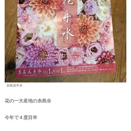
糸島花手水
花の一大産地の糸島🌼
今年で４度目🌸