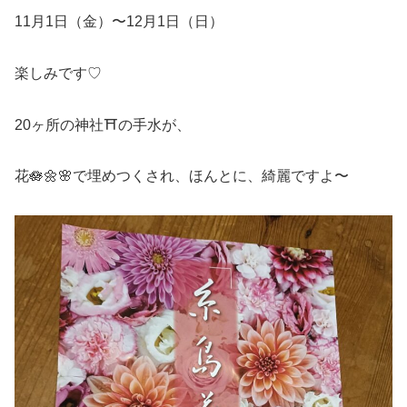
11月1日（金）〜12月1日（日）
楽しみです♡
20ヶ所の神社⛩️の手水が、
花🪷🌼🌸で埋めつくされ、ほんとに、綺麗ですよ〜