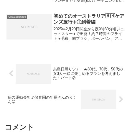
ランチまで！友達(私のガーデニングの師
匠、63歳A子さん)と、２人で参加！
「私、63歳にして初めてのバスツアー！
楽しみ～」博多駅筑紫口 8:50集合参加人
初めてのオーストラリア🇭🇲ケア
Uncategorized
数46名で満...
ンズ旅行✈️①到着編
2025年2月20日関空から夜9時30分頃ジェ
ットスター✈️で出発！約７時間のフライ
ト✈️毛布、歯ブラシ、ボールペン、アイ
マスク、耳栓、がセットされた紙袋が配
られた。ジェットスター✈️「へ〜！初め
て！嬉しい♡」そして、機内食😋あんか
け焼きそ...
糸島日帰りツアー🚗80代、70代、50代の
女3人一緒に楽しめるプランを考えまし
た！パート➁
孫の運動会🏃🚩保育園の年長さんのＫく
ん😀
コメント