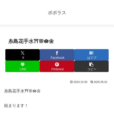
ポポラス
糸島花手水⛩️🌸🪷🌼
X
Facebook
はてブ
LINE
Pinterest
コピー
2024.10.30
2025.05.01
糸島花手水⛩️🌸🪷🌼
始まります！