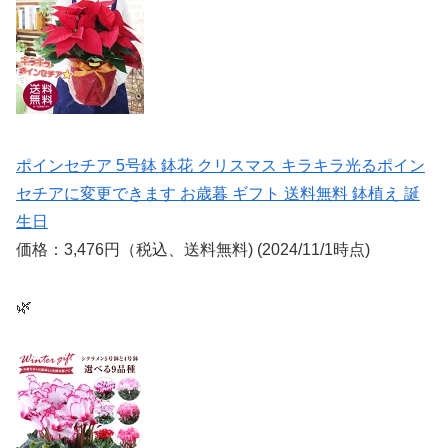
ポインセチア 5号鉢 鉢花 クリスマス キラキラ光るポイン
セチアに変更できます お歳暮 ギフト 送料無料 鉢植え 誕
生日
価格：3,476円（税込、送料無料) (2024/11/1時点)
🌿