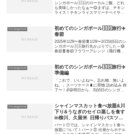
シンガポール🇸🇬のローカルご飯、どれ
も美味しかったなぁ〜😋まずは、チキン
ライス！チキンライスマリーナベイサン
ズのショッピングモール 内フードコート
🍴「ラサプラ.マスターズ」シンガポール
🇸🇬旅行、初ご飯のチキンライス！
初めてのシンガポール🇸🇬旅行✈️
Uncategorized
8.9＄（980円ぐらい...
春節
2025年1/29〜春節🧧1/29〜2/23泊5日のシ
ンガポール🇸🇬旅行丸かぶりでした～😅
春節🧧春節フラワーアレンジ（飛行機を
予約する時、春節のことまで考えていま
せんでした😩）とにかく人が多い😵とに
かく 赤が多い🧧とにかく「ハッピーニュ
初めてのシンガポール🇸🇬旅行✈️
Uncategorized
ーイ...
準備編
「これで、いいよね〜。忘れ物…無いよ
ね。」スーツケース🧳に荷物 詰め込み 終
了〜！✌️😃明日から、3泊5日のシンガポ
ール 旅行🇸🇬😃😄（50代のおばさん2
人！笑）1月29日〜2月2日福岡空港〜シン
ガポールエアライン✈️😄N子さんは、今
シャインマスカット食べ放題&川
Uncategorized
日、（...
下り&うなぎのセイロ蒸しを食す
in柳川、久留米 日帰りバスツア
ーに参加！パート②
パート①では、シャインマスカット食べ
放題について！パート② 出発からホテル