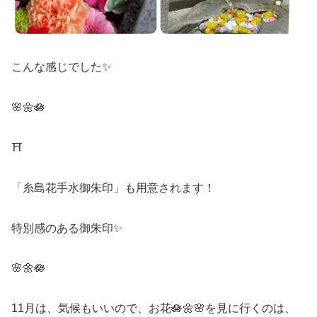
こんな感じでした✨
🌸🌼🪷
⛩️
「糸島花手水御朱印」も用意されます！
特別感のある御朱印✨
🌸🌼🪷
11月は、気候もいいので、お花🪷🌼🌸を見に行くのは、