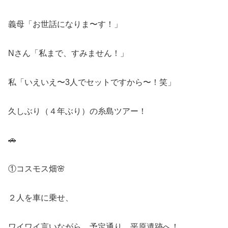
義母「お世話になりま〜す！」
Nさん「私まで、すみません！」
私「いえいえ〜3人でセットですから〜！笑」
久しぶり（４年ぶり）の糸島ツアー！
🚗
①コスモス畑🌸
２人を車に乗せ、
ワイワイ言いながら、予定通り、平原遺跡へ！