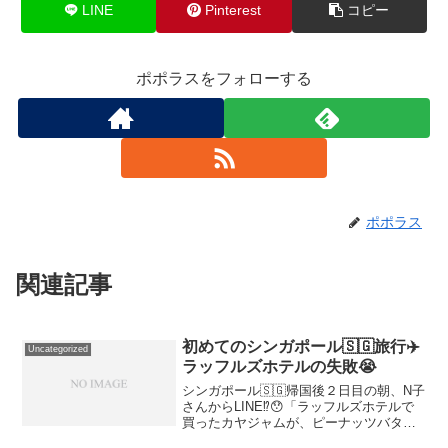
LINE
Pinterest
コピー
ポポラスをフォローする
ポポラス
関連記事
初めてのシンガポール🇸🇬旅行✈️
Uncategorized
ラッフルズホテルの失敗😭
シンガポール🇸🇬帰国後２日目の朝、N子
さんからLINE⁉️😯「ラッフルズホテルで
買ったカヤジャムが、ピーナッツバター
でした～〜〜〜〜😭」⁉️😱え？は？マ