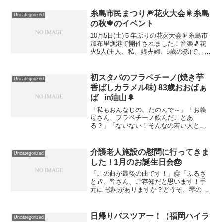
ジ？ラッフルズホテルの素敵な紙袋✨の
中を、恐る恐る…取り出してみた…😳私
糸島市民まつり🎆花火大会🎇糸島
Uncategorized
が買ったのも、な...
の秋🍁のイベント
10月5日(土)５年ぶりの花火大会🎇糸島市
加布里漁港で開催されました！音楽🎵花
火5人(主人、私、娘夫婦、5歳の孫)で、家
から歩いて会場まで！うそみたいに、車
と人、人、人～！５年ぶりの花火大会だ
から？会場周辺の交通規制も、今回、初
初スタバのフラペチーノ(焼き芋
Uncategorized
めて。人混み...
香ばしカラメル味) 83歳おおばぁ
ば in油山🌲
「私もおんなじの、たのんで～」「お義
母さん、フラペチーノ飲んだことあ
る？」「ないない！そんなの若い人と一
緒じゃないと、たのみきらんもん！」笑
ですね～！ということで、先日、油山🌲
牧場に行きました！今は、ABURAYAMA
介護老人施設の慰問に行ってきま
Uncategorized
FUKUOKAという...
した！1月のお誕生日会🎂
「この曲が最後の曲です！」🤗「ふるさ
と🎶、皆さん、ご存知だと思います！手
元に 歌詞がありますか？どうぞ、琴の演
奏と一緒に歌ってくださいね〜！」🤗🎶
忘れが〜たき、ふ〜る〜さぁと〜🎶👏👏
👏👏👏「ありがとうございました〜！」
日帰りバスツアー！（福岡ハイラ
Uncategorized
🤗「皆さんの歌声とお琴...