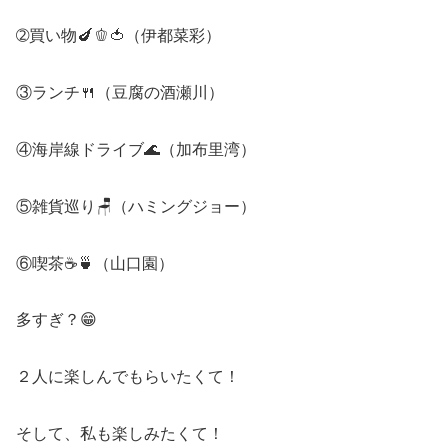
➁買い物🍆🫑🍅（伊都菜彩）
③ランチ🍴（豆腐の酒瀬川）
④海岸線ドライブ🌊（加布里湾）
⑤雑貨巡り🪑（ハミングジョー）
⑥喫茶☕🍵（山口園）
多すぎ？😁
２人に楽しんでもらいたくて！
そして、私も楽しみたくて！