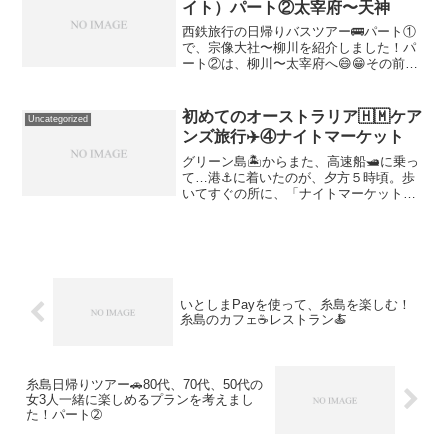
イト）パート②太宰府〜天神
西鉄旅行の日帰りバスツアー🚌パート①
で、宗像大社〜柳川を紹介しました！パ
ート②は、柳川〜太宰府へ😄😁その前に
🚌寄るのは、高橋商店 高橋總本舗ユズス
コが有名です！（前回、行った阪急交通
のバスツアーでも行きました〜！）色々
初めてのオーストラリア🇭🇲ケア
Uncategorized
な物を試食出来ます😋そ...
ンズ旅行✈️④ナイトマーケット
グリーン島🏝️からまた、高速船🛥️に乗っ
て…港⚓️に着いたのが、夕方５時頃。歩
いてすぐの所に、「ナイトマーケット」
ナイトマーケット食事からお土産まで、
何でもある！（夕方４時から夜遅くまで
OPEN）夕ご飯は、ピザ🍕「Rattle n Hum
...
いとしまPayを使って、糸島を楽しむ！
糸島のカフェ☕レストラン🍝
糸島日帰りツアー🚗80代、70代、50代の
女3人一緒に楽しめるプランを考えまし
た！パート➁