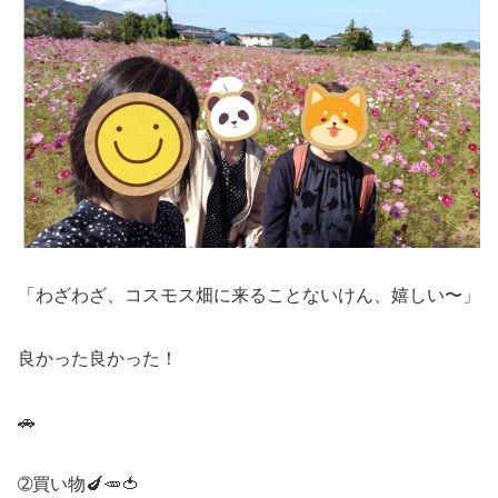
「わざわざ、コスモス畑に来ることないけん、嬉しい〜」
良かった良かった！
🚗
➁買い物🍆🥕🍅