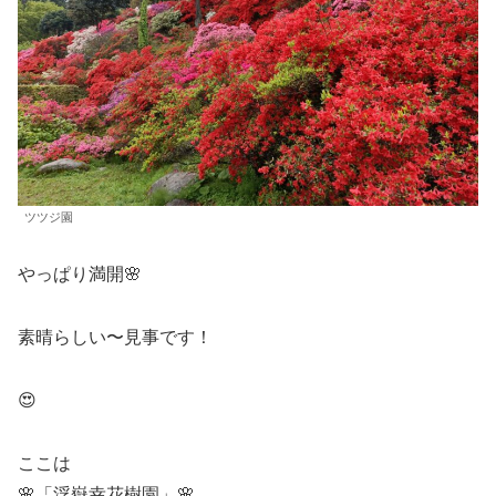
ツツジ園
やっぱり満開🌸
素晴らしい〜見事です！
😍
ここは
🌸「浮嶽幸花樹園」🌸