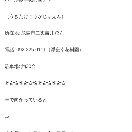
（うきだけこうかじゅえん）
所在地: 糸島市二丈吉井737
電話: 092-325-0111（浮嶽幸花樹園）
駐車場: 約30台
🌸🌸🌸🌸🌸🌸🌸🌸🌸🌸🌸🌸🌸
車で向かっていると
🚗