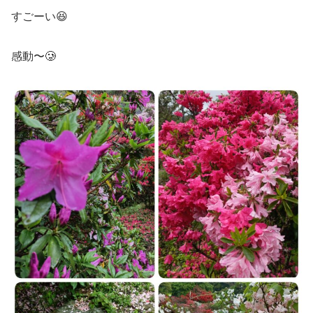
すごーい😆
感動〜🥲