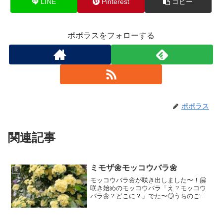
LINE
Pinterest
コピー
ポポラスをフォローする
ポポラス
関連記事
ミモザ🌼モッコウバラ🌼
花
モッコウバラ🌼が咲き出しました〜！🤗
咲き始めのモッコウバラ「え？モッコウ
バラ🌼？どこに？」でた〜🙄うちのご主
人様。「これこれ！これがモッコウバラ
🌼！」「ミモザ🌼が、この間まで咲いて
たでしょ〜、その下に、今度は、モッコ