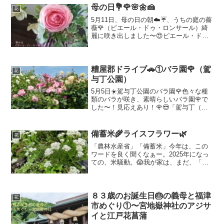
ウバラ🌼が咲き出したのよ...
母の日💐🌹🌸🌼🍰
花
5月11日、母の日の朝☁️☔、うちの庭の薔
薇🌹（ピエール・ドゥ・ロンサール）綺
麗に咲き出しました〜😍ピエール・ド
ゥ・ロンサールピエール・ドゥ・ロンサ
ールつる性で大輪の花を咲かせます！（5
月中旬から下旬まで🌹）つぼみから満開
になるまで…表情を...
糟屋郡ドライブ🚗①バラ園🌹（駕
花
与丁公園）
5月5日☀️駕与丁公園のバラ園🌹色々な種
類のバラが咲き、素晴らしいバラ園🌹で
した〜！見応えあり！🌹😍「駕与丁（か
よいちょう）に連れて行って欲しい。」
え？何処？😅お義母さんが以前から言っ
ていた「駕与丁（かよいちょう）」福岡
備蓄米🌾ライスフラワー🌿
花
県糟屋郡。今日は、そ...
「農林水産省」「備蓄米」今年は、この
ワードを良く聞くなぁー。2025年になっ
ての、米騒動。😱我が家は、まだ、「備
蓄米」お目にかかっていません💦東京に
住む次女夫婦は、買えたらしい！そのス
ーパー、こっちには無いなぁ。と、言う
ことで…米、ライス、...
８３歳のお誕生日🎂の義母と福津
花
市めぐり①〜宮地嶽神社のアジサ
イと江戸花菖蒲