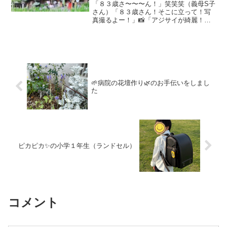
「８３歳さ〜〜〜ん！」笑笑笑（義母S子
さん）「８３歳さん！そこに立って！写
真撮るよー！」📸「アジサイが綺麗！綺
麗！」「ほら！バッチリ♡８３歳さんと
アジサイ！いい記念写真やね〜」宮地嶽
神社のアジサイ「宮地嶽神社に、こんな
所があるなんて知らなか...
🌱病院の花壇作り🌿のお手伝いをしまし
た
ピカピカ✨の小学１年生（ランドセル）
コメント