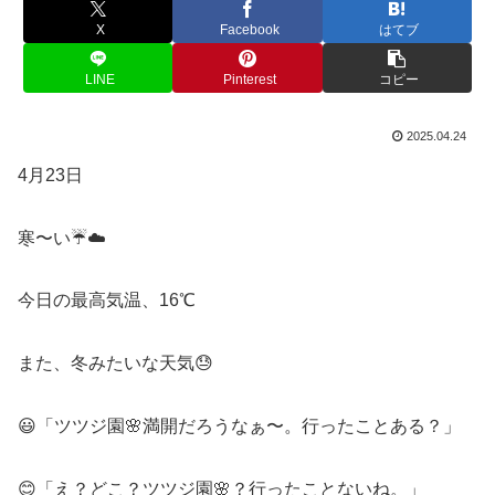
X
Facebook
はてブ
LINE
Pinterest
コピー
2025.04.24
4月23日
寒〜い☔☁️
今日の最高気温、16℃
また、冬みたいな天気😓
😃「ツツジ園🌸満開だろうなぁ〜。行ったことある？」
😊「え？どこ？ツツジ園🌸？行ったことないね。」