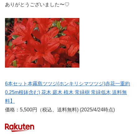
ありがとうございました〜♡
6本セット本霧島ツツジ(ホンキリシマツツジ)赤花一重約
0.25m根鉢含む) 花木 庭木 植木 常緑樹 常緑低木 送料無
料】
価格：5,500円（税込、送料無料) (2025/4/24時点)