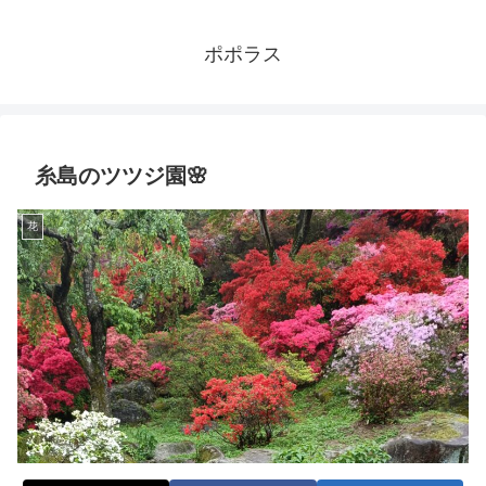
ポポラス
糸島のツツジ園🌸
花