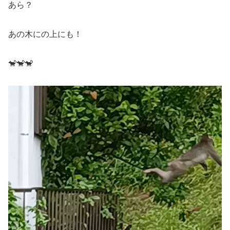
あら？
あの木にの上にも！
🐒🐒🐒