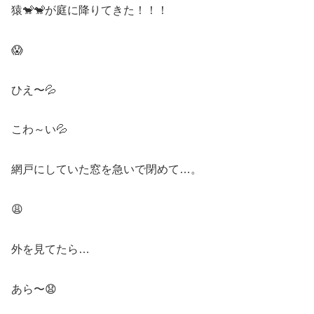
猿🐒🐒が庭に降りてきた！！！
😱
ひえ〜💦
こわ～い💦
網戸にしていた窓を急いで閉めて…。
😩
外を見てたら…
あら〜😧