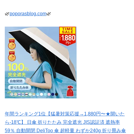
🌿
poporasblog.com
🌿
年間ランキング1位【猛暑対策応援→1,880円〜★開いた
ら-18℃】 日傘 折りたたみ 完全遮光 JIS認証済 遮熱率
59％ 自動開閉 DeliToo 傘 超軽量 わずか240g 折り畳み傘