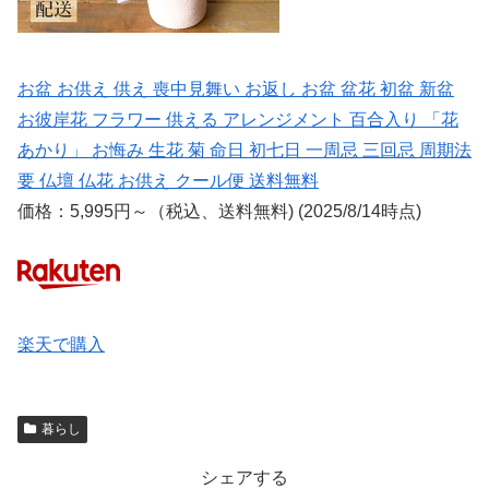
お盆 お供え 供え 喪中見舞い お返し お盆 盆花 初盆 新盆
お彼岸花 フラワー 供える アレンジメント 百合入り 「花
あかり」 お悔み 生花 菊 命日 初七日 一周忌 三回忌 周期法
要 仏壇 仏花 お供え クール便 送料無料
価格：5,995円～（税込、送料無料) (2025/8/14時点)
楽天で購入
暮らし
シェアする