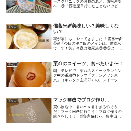
ースクリニックの診察のあと、西松屋🐰
へ！😄「西松屋🐰行ったことないけど、
赤ちゃんの物でしょ？」😃「色々ある
よ！妊婦さん用とかも！」😄「へー！そ
うなんだ〜」😃「そうだ！腹帯を買って
あげるよ！」戌の日のお参り...
備蓄米🌾美味しい？美味しくな
暮らし
い？
我が家にも、やってきました ！備蓄米🌾
✌️😃「今日の夕ご飯のメインは、備蓄米
でーす！笑」今夜は娘家族😊🙂😉と一緒
に、我が家で夕ご飯！😉「備蓄米🌾っ
て、な〜に？」と、孫のKくん。備蓄米新
宮のスーパー「ロピア」🛒で仕入れた備
栗🌰のスイーツ、食べたいよ〜！
暮らし
蓄米🌾普通に買えまし...
朝、テレビで、栗🌰のスイーツランキン
グ👑の番組📺ドラマ「グランメゾン東
京」（キムタク主演♡）の、スイーツを
監修したパティシエさんが、色んな栗🌰
のスイーツ食べながら、他の芸能人と一
緒に選ぶ！😆コンビニやスーパーなど
で、今年、販売されている「栗...
マック🍔🍟でブログ作り…
暮らし
買い物途中…暑い〜☀️暑すぎる💦そう
だ！マック🍔🍟に行こう！ブログ作りの
続きをしよう！☝️😃家🏡じゃ、集中出来
ないし…😅注文して、１階の席は…あ
ら〜高校生の集団が居る！🙄そしたら、
2階に行こう。うーん🤔2階も高校生、多