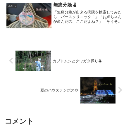
いなぁ。じゃあ、おじ...
無痛分娩🫄
暮らし
「無痛分娩が出来る病院を検索してみた
ら…バースクリニック！」「お姉ちゃん
が産んだの、ここだよね？」「そうそ
う！バースクリニック。」東京に住む次
女。（当時、妊娠4ヶ月）里帰り出産をす
るため、病院を探しててる。事前に診察
が必要だということで…福...
カブトムシとクワガタ採り🪲
夏のハウステンボス🌻
コメント