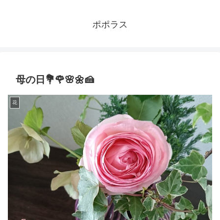
ポポラス
母の日💐🌹🌸🌼🍰
花