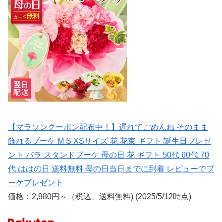
【マラソンクーポン配布中！】遅れてごめんね そのまま
飾れるブーケ M S XSサイズ 花 花束 ギフト 誕生日プレゼ
ント バラ スタンドブーケ 母の日 花 ギフト 50代 60代 70
代 ははの日 送料無料 母の日当日までに到着 レビューでブ
ーケプレゼント
価格：2,980円～（税込、送料無料) (2025/5/12時点)