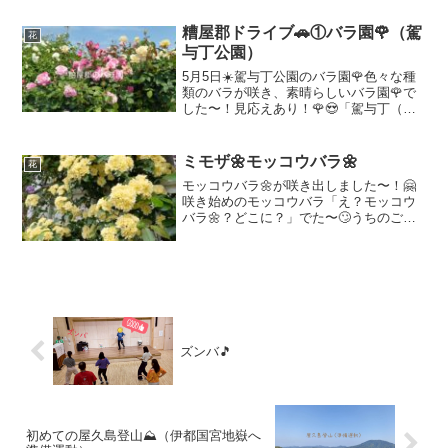
ど、今日、行かなかったら…きっと、今
年は行かないかも...
糟屋郡ドライブ🚗①バラ園🌹（駕
花
与丁公園）
5月5日☀️駕与丁公園のバラ園🌹色々な種
類のバラが咲き、素晴らしいバラ園🌹で
した〜！見応えあり！🌹😍「駕与丁（か
よいちょう）に連れて行って欲しい。」
え？何処？😅お義母さんが以前から言っ
ていた「駕与丁（かよいちょう）」福岡
ミモザ🌼モッコウバラ🌼
花
県糟屋郡。今日は、そ...
モッコウバラ🌼が咲き出しました〜！🤗
咲き始めのモッコウバラ「え？モッコウ
バラ🌼？どこに？」でた〜🙄うちのご主
人様。「これこれ！これがモッコウバラ
🌼！」「ミモザ🌼が、この間まで咲いて
たでしょ〜、その下に、今度は、モッコ
ウバラ🌼が咲き出したのよ...
ズンバ🎵
初めての屋久島登山⛰️（伊都国宮地嶽へ