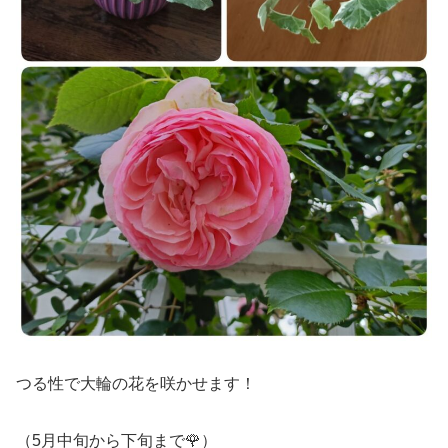
つる性で大輪の花を咲かせます！
（5月中旬から下旬まで🌹）