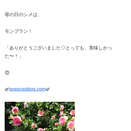
母の日のシメは、
モンブラン！
「ありがとうございました♡とっても、美味しかっ
た〜！」
😍
🌿
poporasblog.com
🌿