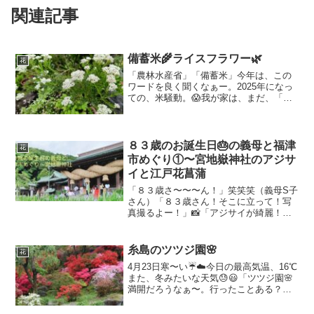
関連記事
備蓄米🌾ライスフラワー🌿
花
「農林水産省」「備蓄米」今年は、この
ワードを良く聞くなぁー。2025年になっ
ての、米騒動。😱我が家は、まだ、「備
蓄米」お目にかかっていません💦東京に
住む次女夫婦は、買えたらしい！そのス
ーパー、こっちには無いなぁ。と、言う
ことで…米、ライス、...
８３歳のお誕生日🎂の義母と福津
花
市めぐり①〜宮地嶽神社のアジサ
イと江戸花菖蒲
「８３歳さ〜〜〜ん！」笑笑笑（義母S子
さん）「８３歳さん！そこに立って！写
真撮るよー！」📸「アジサイが綺麗！綺
麗！」「ほら！バッチリ♡８３歳さんと
アジサイ！いい記念写真やね〜」宮地嶽
神社のアジサイ「宮地嶽神社に、こんな
糸島のツツジ園🌸
花
所があるなんて知らなか...
4月23日寒〜い☔☁️今日の最高気温、16℃
また、冬みたいな天気😓😃「ツツジ園🌸
満開だろうなぁ〜。行ったことある？」
😊「え？どこ？ツツジ園🌸？行ったこと
ないね。」よし！天気☁️☔良くないけ