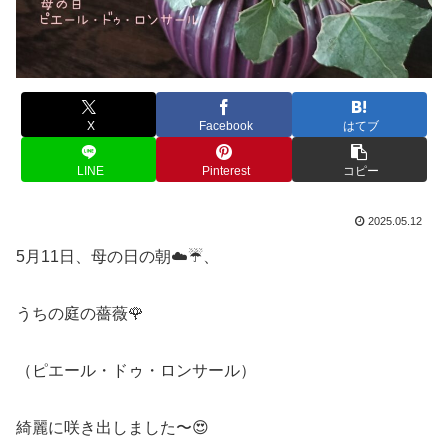
X
Facebook
はてブ
LINE
Pinterest
コピー
2025.05.12
5月11日、母の日の朝☁️☔、
うちの庭の薔薇🌹
（ピエール・ドゥ・ロンサール）
綺麗に咲き出しました〜😍