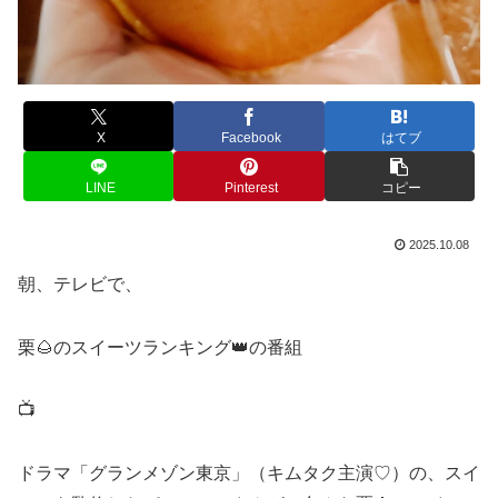
X
Facebook
はてブ
LINE
Pinterest
コピー
2025.10.08
朝、テレビで、
栗🌰のスイーツランキング👑の番組
📺
ドラマ「グランメゾン東京」（キムタク主演♡）の、スイ