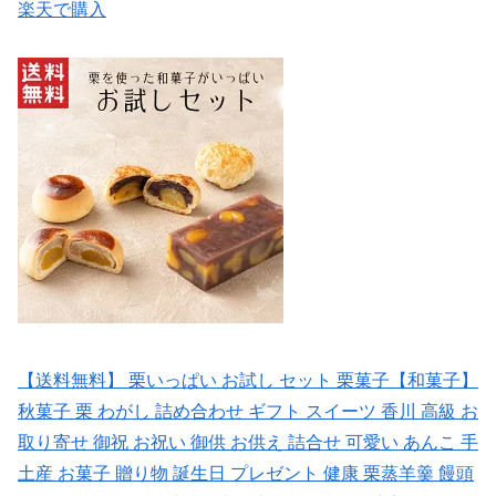
楽天で購入
【送料無料】 栗いっぱい お試し セット 栗菓子【和菓子】
秋菓子 栗 わがし 詰め合わせ ギフト スイーツ 香川 高級 お
取り寄せ 御祝 お祝い 御供 お供え 詰合せ 可愛い あんこ 手
土産 お菓子 贈り物 誕生日 プレゼント 健康 栗蒸羊羹 饅頭