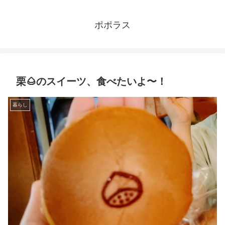
ポポラス
栗🌰のスイーツ、食べたいよ〜！
暮らし