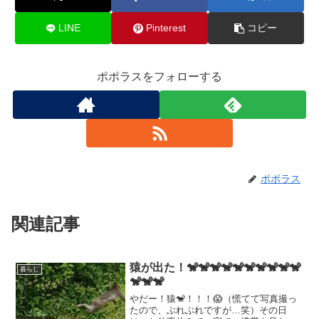
LINE
Pinterest
コピー
ポポラスをフォローする
ポポラス
関連記事
猿が出た！🐒🐒🐒🐒🐒🐒🐒🐒🐒🐒
暮らし
🐒🐒🐒
やだー！猿🐒！！！😱（慌てて写真撮っ
たので、ぶれぶれですが…笑）その日