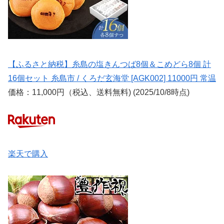
【ふるさと納税】糸島の塩きんつば8個＆こめどら8個 計
16個セット 糸島市 / くろだ玄海堂 [AGK002] 11000円 常温
価格：11,000円（税込、送料無料) (2025/10/8時点)
楽天で購入