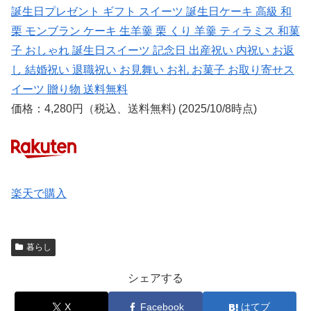
誕生日プレゼント ギフト スイーツ 誕生日ケーキ 高級 和
栗 モンブラン ケーキ 生羊羹 栗 くり 羊羹 ティラミス 和菓
子 おしゃれ 誕生日スイーツ 記念日 出産祝い 内祝い お返
し 結婚祝い 退職祝い お見舞い お礼 お菓子 お取り寄せス
イーツ 贈り物 送料無料
価格：4,280円（税込、送料無料) (2025/10/8時点)
楽天で購入
暮らし
シェアする
X
Facebook
はてブ