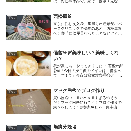
は、お仕事休みで、家で、携帯📱見なが
ら、ソファーにゆっくり座っていたら…
ドンドンドーーン😳？？？ベランダの屋
根、激しい音がしたと思ったら、猿🐒🐒
西松屋🐰
暮らし
が庭に降りてきた！！！😱ひ...
東京に住む次女😄。里帰り出産希望のバ
ースクリニックの診察のあと、西松屋🐰
へ！😄「西松屋🐰行ったことないけど、
赤ちゃんの物でしょ？」😃「色々ある
よ！妊婦さん用とかも！」😄「へー！そ
うなんだ〜」😃「そうだ！腹帯を買って
あげるよ！」戌の日のお参り...
備蓄米🌾美味しい？美味しくな
暮らし
い？
我が家にも、やってきました ！備蓄米🌾
✌️😃「今日の夕ご飯のメインは、備蓄米
でーす！笑」今夜は娘家族😊🙂😉と一緒
に、我が家で夕ご飯！😉「備蓄米🌾っ
て、な〜に？」と、孫のKくん。備蓄米新
宮のスーパー「ロピア」🛒で仕入れた備
マック🍔🍟でブログ作り…
暮らし
蓄米🌾普通に買えまし...
買い物途中…暑い〜☀️暑すぎる💦そう
だ！マック🍔🍟に行こう！ブログ作りの
続きをしよう！☝️😃家🏡じゃ、集中出来
ないし…😅注文して、１階の席は…あ
ら〜高校生の集団が居る！🙄そしたら、
2階に行こう。うーん🤔2階も高校生、多
いなぁ。じゃあ、おじ...
無痛分娩🫄
暮らし