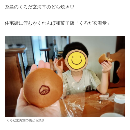
糸島のくろだ玄海堂のどら焼き♡
住宅街に佇むかくれんぼ和菓子店「くろだ玄海堂」
くろだ玄海堂の栗どら焼き