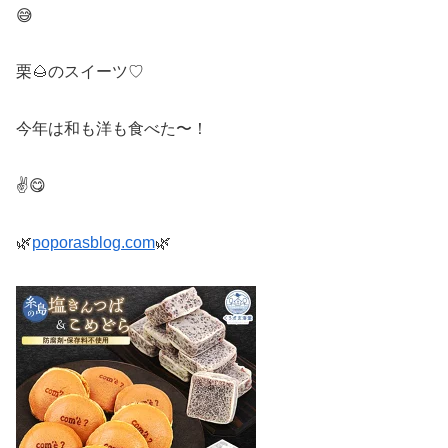
😅
栗🌰のスイーツ♡
今年は和も洋も食べた〜！
✌️😋
🌿
poporasblog.com
🌿