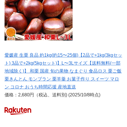
愛媛産 生栗 良品 約1kg(約15〜25個)【2品で+1kg(3kgセッ
ト) 3品で+2kg(5kgセット)】L〜3Lサイズ【送料無料(一部
地域除く)】 和栗 国産 旬の果物 なまぐり 食品ロス 栗ご飯
栗きんとん モンブラン 栗羊羹 お菓子作り スイーツ マロ
ン コロナ おうち時間応援 産地直送
価格：2,680円（税込、送料別) (2025/10/8時点)