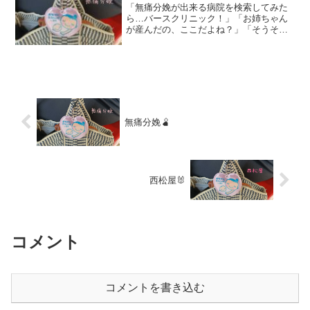
「無痛分娩が出来る病院を検索してみた
ら…バースクリニック！」「お姉ちゃん
が産んだの、ここだよね？」「そうそ
う！バースクリニック。」東京に住む次
女。（当時、妊娠4ヶ月）里帰り出産をす
るため、病院を探しててる。事前に診察
が必要だということで…福...
無痛分娩🫄
西松屋🐰
コメント
コメントを書き込む