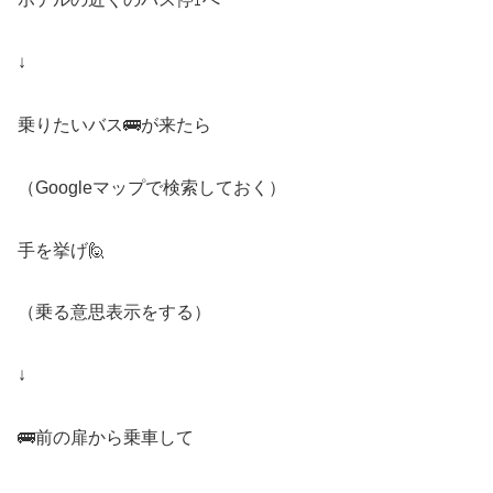
↓
乗りたいバス🚌が来たら
（Googleマップで検索しておく）
手を挙げ🙋
（乗る意思表示をする）
↓
🚌前の扉から乗車して