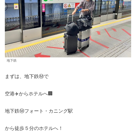
地下鉄
まずは、地下鉄Ⓜ️で
空港✈️からホテルへ🏢
地下鉄Ⓜ️フォート・カニング駅
から徒歩５分のホテルへ！