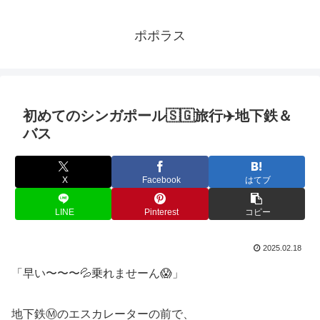
ポポラス
初めてのシンガポール🇸🇬旅行✈️地下鉄＆
バス
X
Facebook
はてブ
LINE
Pinterest
コピー
2025.02.18
「早い〜〜〜💦乗れませーん😱」
地下鉄Ⓜ️のエスカレーターの前で、