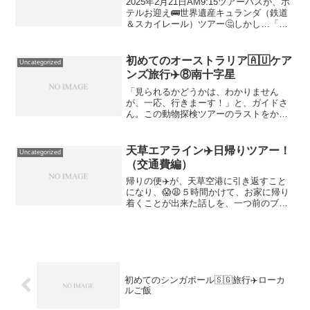
2025年2月21日AM9:15ツアーバスが、ホ
テルお迎え🚌世界遺産キュランダ（鉄道
＆スカイレール）ツアー🤔しかし…「キ
ュランダ」とは？熱帯雨林にある町（ア
ボリジニの言葉で）という意味。この熱
帯雨林は…世界最古の熱帯雨林！😳ほー
初めてのオーストラリア🇦🇺ケア
Uncategorized
世界遺産「バ...
ンズ旅行✈️⑧南十字星
「見られるかどうかは、わかりません
が、一応、行きまーす！」と、ガイドさ
ん。この動物探検ツアーのラストをかざ
る予定は…ケアンズの星空🌌「Kくんに見
せてあげたいね〜」「でも、もう寝そ
う…😴」バス🚌到着。「皆さん、バスを
天草エアライン✈️日帰りツアー！
Uncategorized
降りる時、下を向いて降りて...
（交通費編）
帰りの便✈️が、天草空港に引き返すこと
になり、😱😩５時間かけて、お家に帰り
着くことが出来た話しを、一つ前のブロ
グで書きました！さて、帰りの交通費
は…？自腹？😩結論から言うと、全額、
返金してもらえたのでした！😅詳細は…
🔹🔹🔹🔹🔹🔹🔹🔹🔹🔹🔹🔹...
初めてのシンガポール🇸🇬旅行✈️ローカ
ルご飯