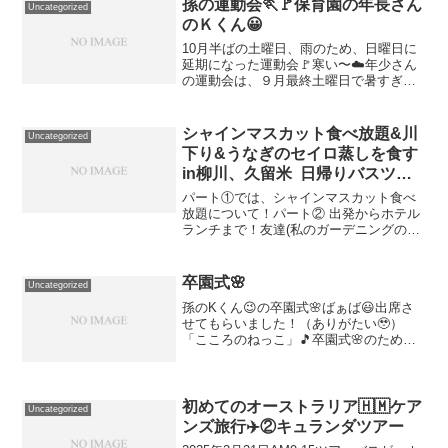
孫の運動会🏃🚩保育園の年長さん
Uncategorized
のＫくん😀
10月半ばの土曜日、雨のため、日曜日に
延期になった運動会🚩寒い〜☁️年少さん
の運動会は、９月最終土曜日で暑すぎ🌞
年中さんの時も、暑すぎ🌞でも、３年
間、孫の運動会を見られたことは、ほん
とに、幸せなことです♡入場行進では、
シャインマスカット食べ放題&川
Uncategorized
ニコニコ笑顔で！😀とん...
下り&うなぎのセイロ蒸しを食す
in柳川、久留米 日帰りバスツア
ーに参加！パート②
パート①では、シャインマスカット食べ
放題について！パート② 出発からホテル
ランチまで！友達(私のガーデニングの師
匠、63歳A子さん)と、２人で参加！
「私、63歳にして初めてのバスツアー！
楽しみ～」博多駅筑紫口 8:50集合参加人
卒園式🌸
Uncategorized
数46名で満...
孫のKくん😉の卒園式🌸ばぁば😃出席さ
せてもらいました！（ありがたい🥹）
「こころのねっこ」🎵卒園式🌸のため
に、Kくん😉が練習していた歌。「ここ
ろのねっこ」🎵Kくん😉が歌うのを聞い
た時…うるうる😭「今、こんな歌、歌う
のね〜！」「そうなんよー。ち...
初めてのオーストラリア🇭🇲ケア
Uncategorized
ンズ旅行✈️②キュランダツアー