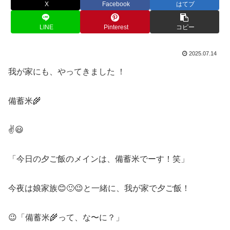
X
Facebook
はてブ
LINE
Pinterest
コピー
2025.07.14
我が家にも、やってきました ！
備蓄米🌾
✌️😃
「今日の夕ご飯のメインは、備蓄米でーす！笑」
今夜は娘家族😊🙂😉と一緒に、我が家で夕ご飯！
😉「備蓄米🌾って、な〜に？」