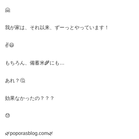
🤗
我が家は、それ以来、ずーっとやっています！
✌️😃
もちろん、備蓄米🌾にも…
あれ？🤔
効果なかったの？？？
😓
🌿poporasblog.com🌿