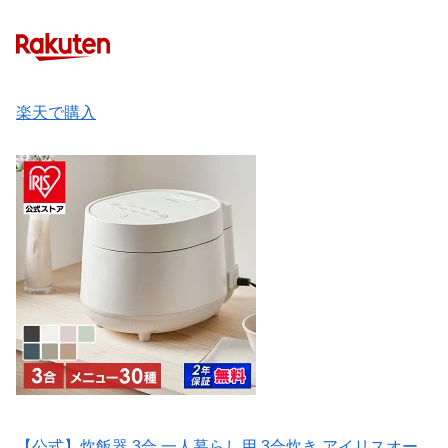
楽天で購入
【公式】炊飯器 3合 一人暮らし用 3合炊き アイリスオー