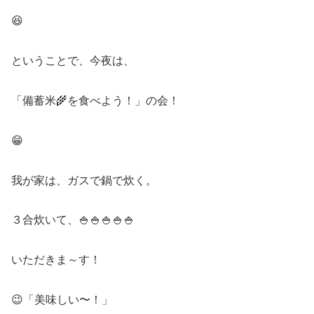
😆
ということで、今夜は、
「備蓄米🌾を食べよう！」の会！
😁
我が家は、ガスで鍋で炊く。
３合炊いて、🍚🍚🍚🍚🍚
いただきま～す！
😉「美味しい〜！」