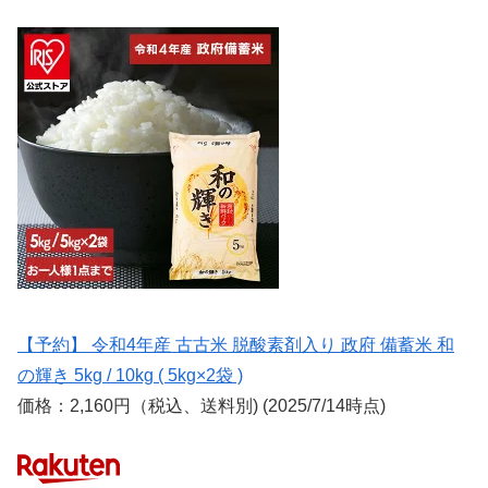
【予約】 令和4年産 古古米 脱酸素剤入り 政府 備蓄米 和
の輝き 5kg / 10kg ( 5kg×2袋 )
価格：2,160円（税込、送料別) (2025/7/14時点)