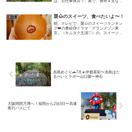
は、お仕事休みで、家で、携帯📱見なが
ら、ソファーにゆっくり座っていたら…
ドンドンドーーン😳？？？ベランダの屋
根、激しい音がしたと思ったら、猿🐒🐒
栗🌰のスイーツ、食べたいよ〜！
暮らし
が庭に降りてきた！！！😱ひ...
朝、テレビで、栗🌰のスイーツランキン
グ👑の番組📺ドラマ「グランメゾン東
京」（キムタク主演♡）の、スイーツを
監修したパティシエさんが、色んな栗🌰
のスイーツ食べながら、他の芸能人と一
緒に選ぶ！😆コンビニやスーパーなど
で、今年、販売されている「栗...
糸島めぐり🚗7月☀️伊都菜彩〜糸島ほた
る〜いとラボ〜山口園〜神石
大阪関西万博へ！福岡から2泊3日〜高速
夜行バスにて