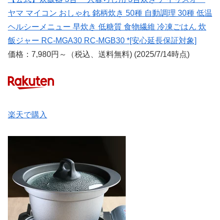
ヤマ マイコン おしゃれ 銘柄炊き 50種 自動調理 30種 低温
ヘルシーメニュー 早炊き 低糖質 食物繊維 冷凍ごはん 炊
飯ジャー RC-MGA30 RC-MGB30 *[安心延長保証対象]
価格：7,980円～（税込、送料無料) (2025/7/14時点)
楽天で購入