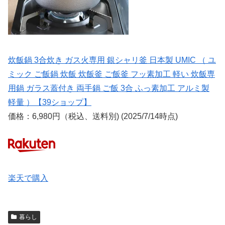
炊飯鍋 3合炊き ガス火専用 銀シャリ釜 日本製 UMIC （ ユ
ミック ご飯鍋 炊飯 炊飯釜 ご飯釜 フッ素加工 軽い 炊飯専
用鍋 ガラス蓋付き 両手鍋 ご飯 3合 ふっ素加工 アルミ製
軽量 ）【39ショップ】
価格：6,980円（税込、送料別) (2025/7/14時点)
楽天で購入
暮らし