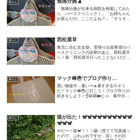
無痛分娩🫄
暮らし
「無痛分娩が出来る病院を検索してみた
ら…バースクリニック！」「お姉ちゃん
が産んだの、ここだよね？」「そうそ
う！バースクリニック。」東京に住む次
女。（当時、妊娠4ヶ月）里帰り出産をす
るため、病院を探しててる。事前に診察
が必要だということで…福...
西松屋🐰
暮らし
東京に住む次女😄。里帰り出産希望のバ
ースクリニックの診察のあと、西松屋🐰
へ！😄「西松屋🐰行ったことないけど、
赤ちゃんの物でしょ？」😃「色々ある
よ！妊婦さん用とかも！」😄「へー！そ
うなんだ〜」😃「そうだ！腹帯を買って
あげるよ！」戌の日のお参り...
マック🍔🍟でブログ作り…
暮らし
買い物途中…暑い〜☀️暑すぎる💦そう
だ！マック🍔🍟に行こう！ブログ作りの
続きをしよう！☝️😃家🏡じゃ、集中出来
ないし…😅注文して、１階の席は…あ
ら〜高校生の集団が居る！🙄そしたら、
2階に行こう。うーん🤔2階も高校生、多
いなぁ。じゃあ、おじ...
猿が出た！🐒🐒🐒🐒🐒🐒🐒🐒🐒🐒
暮らし
🐒🐒🐒
やだー！猿🐒！！！😱（慌てて写真撮っ
たので、ぶれぶれですが…笑）その日